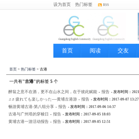
设为首页
热门标签
RSS
首页
阅读
交友
首页
>
热门标签
> 古港
一共有
"古港"
的标签
5
个
醉翁之意不在酒，更不在山水之间，在于彼此赋能
报告
-
-
发布时间：2021-0
♫♬疲れても楽しかった----黄埔古港游
报告
-
-
发布时间：2017-09-07 13:27
畅游黄埔古港-第八组分享
报告
-
-
发布时间：2017-09-06 14:37
古港与广州塔的穿梭日
报告
-
-
发布时间：2017-09-05 18:03
黄埔古港一游活动报告
报告
-
-
发布时间：2017-09-05 12:51