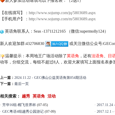
新人参加活动请填写以下报名表：（2选1）
【在线填写】：
http://www.sojump.com/jq/5803689.aspx
【手机用户】：
http://www.sojump.com/m/5803689.aspx
英语角联系人：Seas -13711212165 （微信:supermolly124）
新人欢迎加群:432706830
或关注微信公众号:GEConl
温馨提示：本周地王广场活动除了
英语角
，还有
法语角
、
日
动等，分组交流，每组不超过8人，欢迎大家填写上面报名表参
上一篇：
2024.11.22 - GEC佛山公益英语角第054期活动
下一篇：
最后一页
相关搜索：
越秀
英语角
活动
·
芳华16组-帽飞世界杯
(07-05)
·
2017.11
·
GEC粤语4组越秀公园游记
(07-09)
·
2017.12