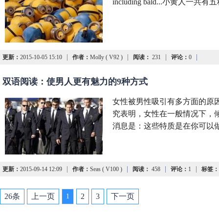
including bald...小黄
|
|
|
|
更新：
2015-10-05 15:10
作者：
Molly ( V92 )
阅读：
231
评论：
0
双语阅读：使男人更有魅力的9种方式
女性被男性吸引有多方面的原
究表明，女性在一般情况下，
消息是：这些特质是在你可以
|
|
|
|
更新：
2015-09-14 12:09
作者：
Seas ( V100 )
阅读：
458
评论：
1
标签：
26条
上一页
2
3
下一页
1