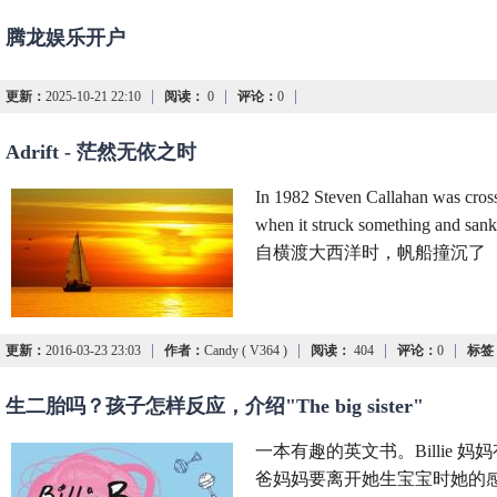
腾龙娱乐开户
|
|
|
更新：
2025-10-21 22:10
阅读：
0
评论：
0
Adrift - 茫然无依之时
In 1982 Steven Callahan was crossi
when it struck something
自横渡大西洋时，帆船撞沉了
|
|
|
|
更新：
2016-03-23 23:03
作者：
Candy ( V364 )
阅读：
404
评论：
0
标签
生二胎吗？孩子怎样反应，介绍"The big sister"
一本有趣的英文书。Billie 
爸妈妈要离开她生宝宝时她的